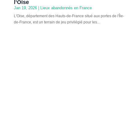
l’Oise
Jan 19, 2026
|
Lieux abandonnés en France
L'Oise, département des Hauts-de-France situé aux portes de l'Île-
de-France, est un terrain de jeu privilégié pour les...
Annecy, surnommée la Venise des Alpes pour ses canaux
romantiques et ses eaux cristallines, cache une face bien
plus...