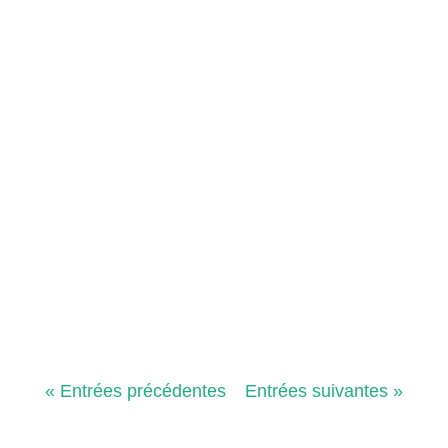
Clermont-Ferrand et sa région regorgent de lieux oubliés,
de bâtiments abandonnés et de friches industrielles qui...
Caen, en Normandie, mêle patrimoine historique, ruines
modernes et vestiges industriels — un terrain de jeu idéal
pour...
« Entrées précédentes
Entrées suivantes »