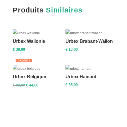
Produits
Similaires
Urbex Wallonie
Urbex Brabant-Wallon
€
38,00
€
13,00
PROMO !
Urbex Belgique
Urbex Hainaut
Le
Le
€
35,00
€
88,00
€
44,00
prix
prix
initial
actuel
était :
est :
€ 88,00.
€ 44,00.