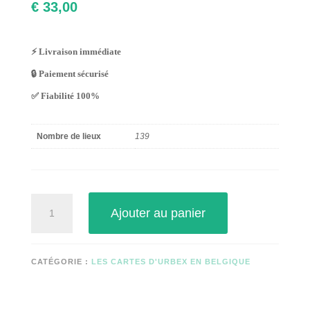
€
33,00
⚡ Livraison immédiate
🔒 Paiement sécurisé
✅ Fiabilité 100%
Nombre de lieux
139
quantité
Ajouter au panier
de
Urbex
Limbourg
CATÉGORIE :
LES CARTES D'URBEX EN BELGIQUE