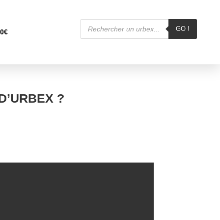
Recherche
de
GO !
00
€
produits
D’URBEX ?