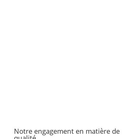
Pourquoi trouve-t-on autant de châteaux
abandonnés en France ? La France possède un
patrimoine architectural exceptionnel, mais
derrière l'image d'Épinal des châteaux de la
Loire se cache une réalité plus sombre. De
nombreuses demeures majestueuses se
transforment peu...
Notre engagement en matière de
qualité