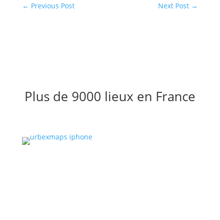
←
Previous Post
Next Post
→
Plus de 9000 lieux en France
Achetez la carte de votre
région
Chez URBEXMAPS nous vous proposons à l’achat le