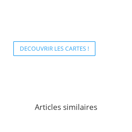
fruit de nos recherches et de nos échanges. Nous
avons répertorié tous les lieux d’Urbex à notre
connaissance dans des cartes disponibles par région
ou même par département.
DECOUVRIR LES CARTES !
Articles similaires