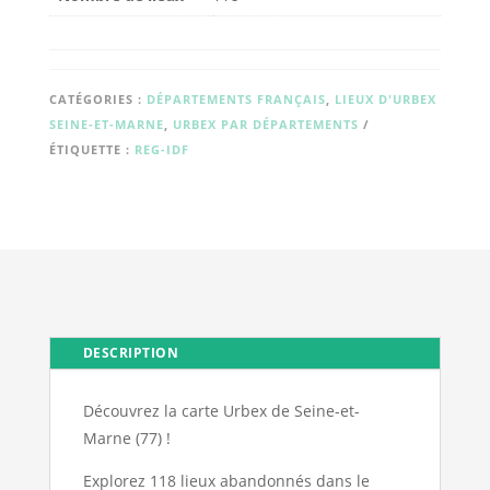
CATÉGORIES :
DÉPARTEMENTS FRANÇAIS
,
LIEUX D'URBEX
SEINE-ET-MARNE
,
URBEX PAR DÉPARTEMENTS
ÉTIQUETTE :
REG-IDF
DESCRIPTION
Découvrez la carte Urbex de Seine-et-
Marne (77) !
Explorez 118 lieux abandonnés dans le