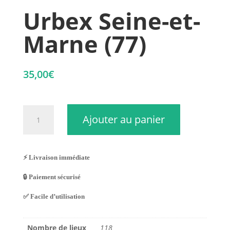
Urbex Seine-et-
Marne (77)
35,00
€
quantité
Ajouter au panier
de
Urbex
Seine-
et-
⚡ Livraison immédiate
Marne
🔒 Paiement sécurisé
(77)
✅ Facile d’utilisation
Nombre de lieux
118