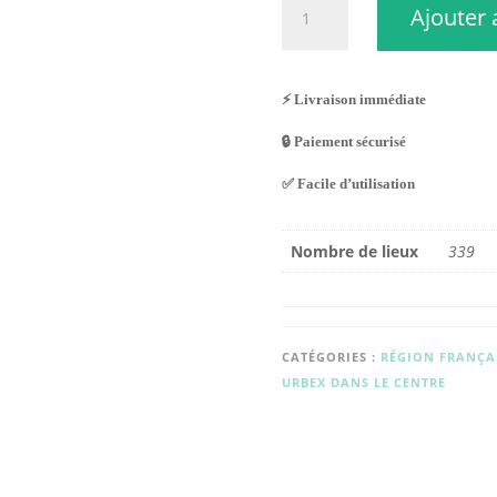
Ajouter 
de
Urbex
Centre
⚡ Livraison immédiate
🔒 Paiement sécurisé
✅ Facile d’utilisation
Nombre de lieux
339
CATÉGORIES :
RÉGION FRANÇA
URBEX DANS LE CENTRE