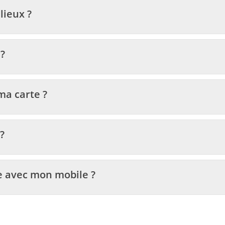
lieux ?
 ?
ma carte ?
?
le avec mon mobile ?