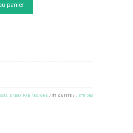
au panier
ISES
,
URBEX PAR RÉGIONS
ÉTIQUETTE :
LISTE DES