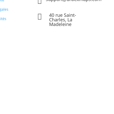

gales
40 rue Saint-

ités
Charles, La
Madeleine