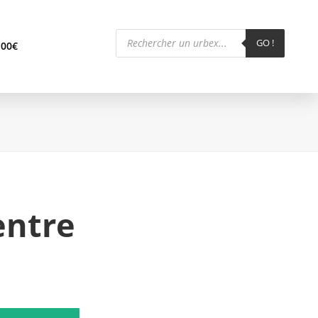
Recherche
de
GO !
,00
€
produits
entre