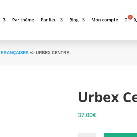
0
Par thème
Par lieu
Blog
Mon compte
 FRANÇAISES
»> URBEX CENTRE
Urbex C
37,00
€
quantité