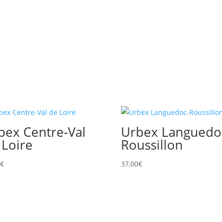
bex Centre-Val
Urbex Languedo
 Loire
Roussillon
0
€
37,00
€