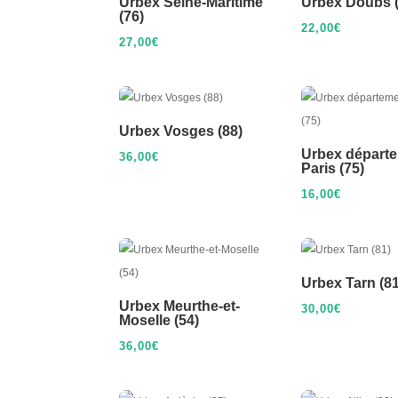
Urbex Seine-Maritime
Urbex Doubs (
(76)
22,00
€
27,00
€
Urbex Vosges (88)
Urbex départ
36,00
€
Paris (75)
16,00
€
Urbex Tarn (81
Urbex Meurthe-et-
30,00
€
Moselle (54)
36,00
€