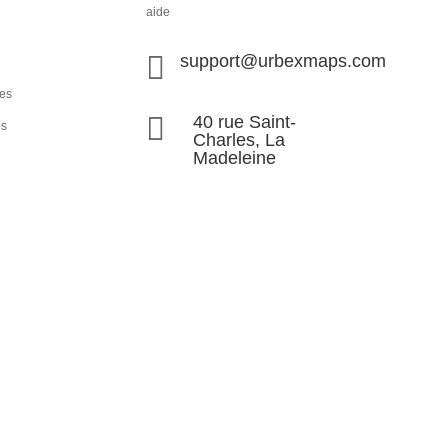
aide

support@urbexmaps.com
les

40 rue Saint-
és
Charles, La
Madeleine