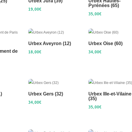
25)
Urbex Jura (39)
Urbex Hautes-
Pyrénées (65)
19,00
€
35,00
€
Urbex Aveyron (12)
Urbex Oise (60)
ement de
18,00
€
34,00
€
)
Urbex Gers (32)
Urbex Ille-et-Vilaine
(35)
34,00
€
35,00
€