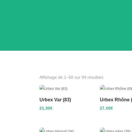
Affichage de 1–50 sur 94 résultats
Urbex Var (83)
Urbex Rhône (
21,00
€
27,00
€