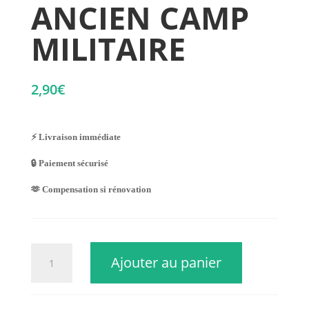
ANCIEN CAMP
MILITAIRE
2,90
€
⚡ Livraison immédiate
🔒 Paiement sécurisé
🫶 Compensation si rénovation
quantité
Ajouter au panier
de
ANCIEN
CAMP