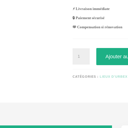
⚡ Livraison immédiate
🔒 Paiement sécurisé
🫶 Compensation si rénovation
quantité
Ajouter a
de
ARCHIVES
D'ÉTAT
ABANDONNÉES
CATÉGORIES :
LIEUX D'URBE