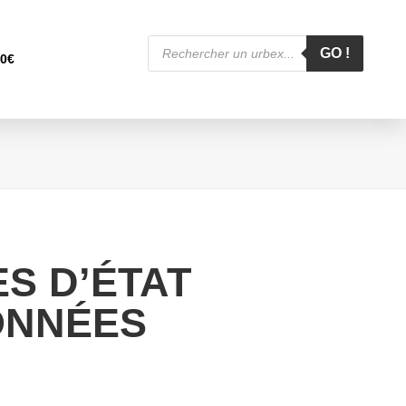
Recherche
de
GO !
00
€
produits
S D’ÉTAT
NNÉES