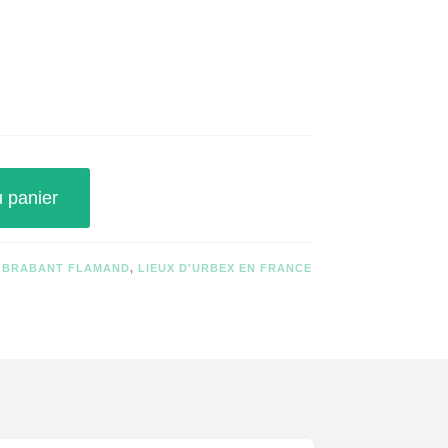
u panier
X BRABANT FLAMAND
,
LIEUX D'URBEX EN FRANCE