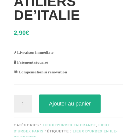
ATILIERS
DE’ITALIE
2,90
€
⚡ Livraison immédiate
🔒 Paiement sécurisé
🫶 Compensation si rénovation
quantité
Ajouter au panier
de
ATILIERS
DE'ITALIE
CATÉGORIES :
LIEUX D'URBEX EN FRANCE
,
LIEUX
D'URBEX PARIS
ÉTIQUETTE :
LIEUX D'URBEX EN ILE-