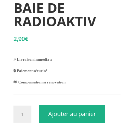
BAIE DE
RADIOAKTIV
2,90
€
⚡ Livraison immédiate
🔒 Paiement sécurisé
🫶 Compensation si rénovation
quantité
Ajouter au panier
de
BAIE
DE