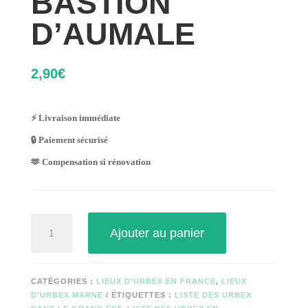
BASTION
D’AUMALE
2,90
€
⚡ Livraison immédiate
🔒 Paiement sécurisé
🫶 Compensation si rénovation
quantité
Ajouter au panier
de
BASTION
D'AUMALE
CATÉGORIES :
LIEUX D'URBEX EN FRANCE
,
LIEUX
D'URBEX MARNE
ÉTIQUETTES :
LISTE DES URBEX