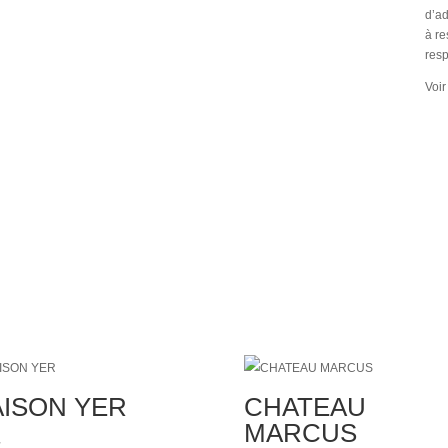
d’ad
à re
res
Voir
ISON YER
CHATEAU
MARCUS
€