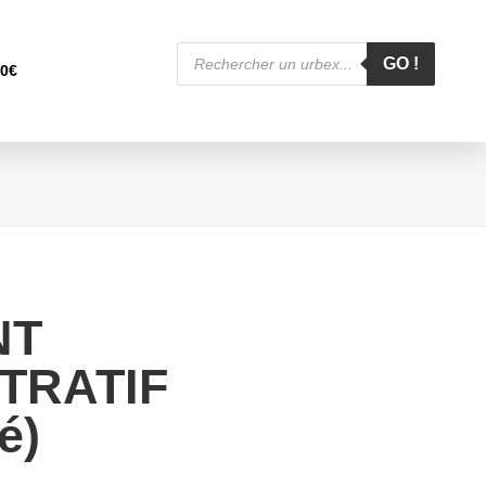
Recherche
de
GO !
00
€
produits
NT
TRATIF
é)