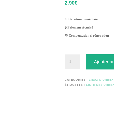
2,90
€
⚡ Livraison immédiate
🔒 Paiement sécurisé
🫶 Compensation si rénovation
quantité
Ajouter a
de
BÂTIMENT
ADMINISTRATIF
(réhabilité)
CATÉGORIES :
LIEUX D'URBEX
ÉTIQUETTE :
LISTE DES URBEX