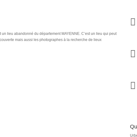

 un lieu abandonné du département MAYENNE. C’est un lieu qui peut
découverte mais aussi les photographes à la recherche de lieux


Qu
Urbe