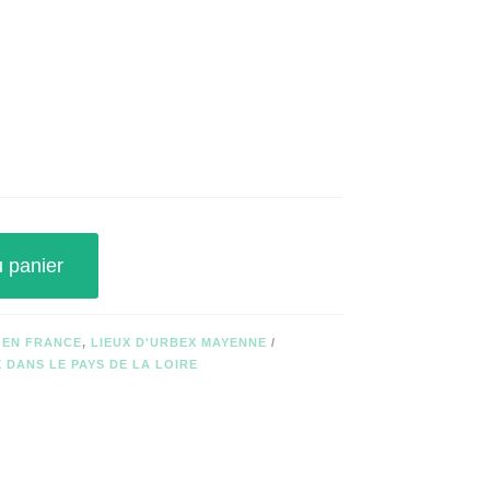
u panier
 EN FRANCE
,
LIEUX D'URBEX MAYENNE
 DANS LE PAYS DE LA LOIRE