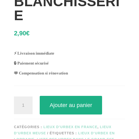
BLANCHISSERI
E
2,90
€
⚡ Livraison immédiate
🔒 Paiement sécurisé
🫶 Compensation si rénovation
quantité
Ajouter au panier
de
BLANCHISSERIE
CATÉGORIES :
LIEUX D'URBEX EN FRANCE
,
LIEUX
D'URBEX MEUSE
ÉTIQUETTES :
LIEUX D'URBEX EN