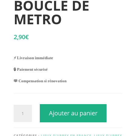
BOUCLE DE
METRO
2,90
€
⚡ Livraison immédiate
🔒 Paiement sécurisé
🫶 Compensation si rénovation
quantité
Ajouter au panier
de
BOUCLE
DE
METRO
CATÉGORIES :
LIEUX D'URBEX EN FRANCE
,
LIEUX D'URBEX