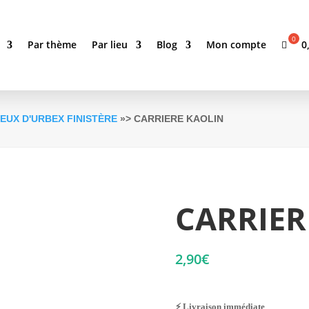
0
Par thème
Par lieu
Blog
Mon compte
IEUX D'URBEX FINISTÈRE
»> CARRIERE KAOLIN
CARRIER
2,90
€
⚡ Livraison immédiate