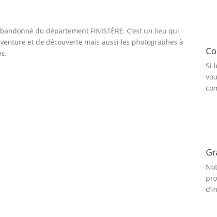
bandonné du département FINISTÈRE. C’est un lieu qui
’aventure et de découverte mais aussi les photographes à
Co
ps.
Si 
vou
com
Gr
Not
pro
d’i