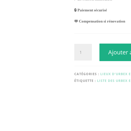
🔒 Paiement sécurisé
🫶 Compensation si rénovation
quantité
Ajouter 
de
CARRIERE
KAOLIN
CATÉGORIES :
LIEUX D'URBEX 
ÉTIQUETTE :
LISTE DES URBEX 