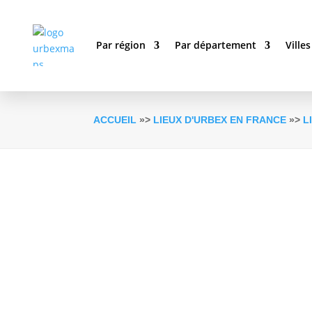
Par région
Par département
Villes
ACCUEIL
»>
LIEUX D'URBEX EN FRANCE
»>
L