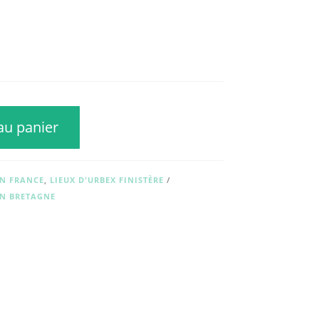
au panier
EN FRANCE
,
LIEUX D'URBEX FINISTÈRE
EN BRETAGNE