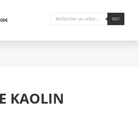
Recherche
de
GO !
,00
€
produits
E KAOLIN