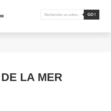
Recherche
de
GO !
00
€
produits
 DE LA MER