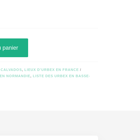
u panier
X CALVADOS
,
LIEUX D'URBEX EN FRANCE
 EN NORMANDIE
,
LISTE DES URBEX EN BASSE-