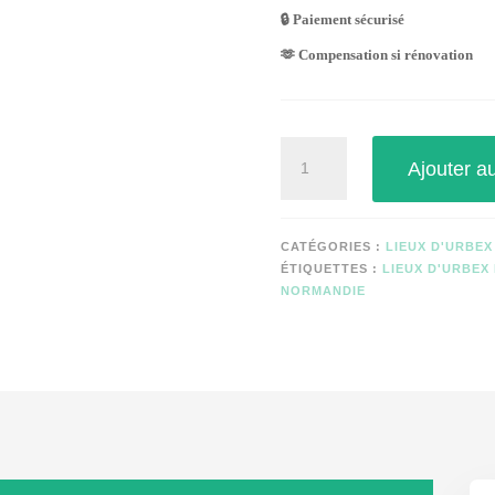
🔒 Paiement sécurisé
🫶 Compensation si rénovation
quantité
Ajouter a
de
CENTRE
DE
LA
CATÉGORIES :
LIEUX D'URBE
MER
ÉTIQUETTES :
LIEUX D'URBEX
NORMANDIE