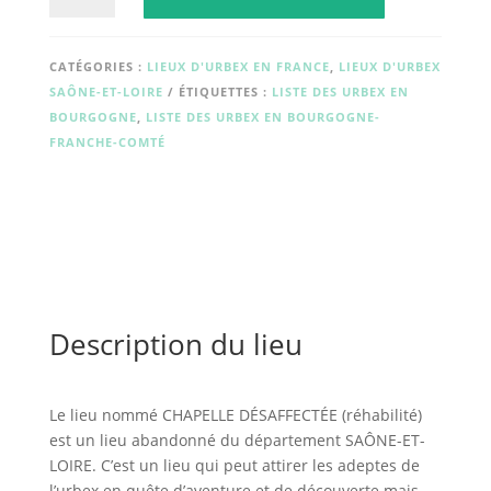
CHAPELLE
DÉSAFFECTÉE
(réhabilité)
CATÉGORIES :
LIEUX D'URBEX EN FRANCE
,
LIEUX D'URBEX
SAÔNE-ET-LOIRE
ÉTIQUETTES :
LISTE DES URBEX EN
BOURGOGNE
,
LISTE DES URBEX EN BOURGOGNE-
FRANCHE-COMTÉ
Description du lieu
Le lieu nommé CHAPELLE DÉSAFFECTÉE (réhabilité)
est un lieu abandonné du département SAÔNE-ET-
LOIRE. C’est un lieu qui peut attirer les adeptes de
l’urbex en quête d’aventure et de découverte mais