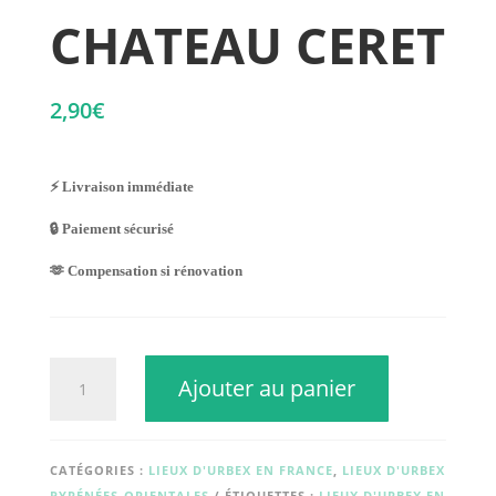
CHATEAU CERET
2,90
€
⚡ Livraison immédiate
🔒 Paiement sécurisé
🫶 Compensation si rénovation
quantité
Ajouter au panier
de
CHATEAU
CERET
CATÉGORIES :
LIEUX D'URBEX EN FRANCE
,
LIEUX D'URBEX
PYRÉNÉES-ORIENTALES
ÉTIQUETTES :
LIEUX D'URBEX EN