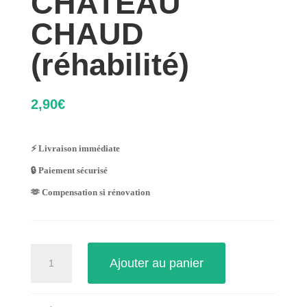
CHATEAU
CHAUD
(réhabilité)
2,90
€
⚡ Livraison immédiate
🔒 Paiement sécurisé
🫶 Compensation si rénovation
quantité
Ajouter au panier
de
CHATEAU
CHAUD
(réhabilité)