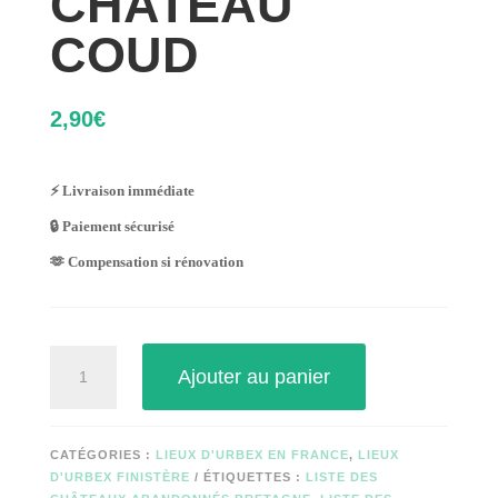
CHATEAU
COUD
2,90
€
⚡ Livraison immédiate
🔒 Paiement sécurisé
🫶 Compensation si rénovation
quantité
Ajouter au panier
de
CHATEAU
COUD
CATÉGORIES :
LIEUX D'URBEX EN FRANCE
,
LIEUX
D'URBEX FINISTÈRE
ÉTIQUETTES :
LISTE DES