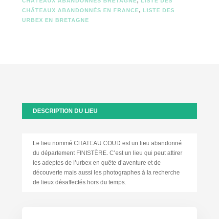
CHÂTEAUX ABANDONNÉS BRETAGNE
,
LISTE DES
CHÂTEAUX ABANDONNÉS EN FRANCE
,
LISTE DES
URBEX EN BRETAGNE
DESCRIPTION DU LIEU
Le lieu nommé CHATEAU COUD est un lieu abandonné
du département FINISTÈRE. C’est un lieu qui peut attirer
les adeptes de l’urbex en quête d’aventure et de
découverte mais aussi les photographes à la recherche
de lieux désaffectés hors du temps.