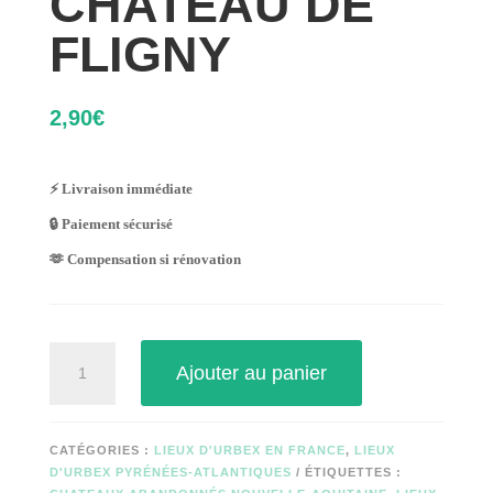
CHATEAU DE
FLIGNY
2,90
€
⚡ Livraison immédiate
🔒 Paiement sécurisé
🫶 Compensation si rénovation
quantité
Ajouter au panier
de
CHATEAU
DE
FLIGNY
CATÉGORIES :
LIEUX D'URBEX EN FRANCE
,
LIEUX
D'URBEX PYRÉNÉES-ATLANTIQUES
ÉTIQUETTES :