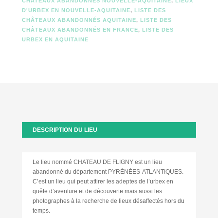
CHATEAUX ABANDONNÉS NOUVELLE-AQUITAINE
,
LIEUX
D'URBEX EN NOUVELLE-AQUITAINE
,
LISTE DES
CHÂTEAUX ABANDONNÉS AQUITAINE
,
LISTE DES
CHÂTEAUX ABANDONNÉS EN FRANCE
,
LISTE DES
URBEX EN AQUITAINE
DESCRIPTION DU LIEU
Le lieu nommé CHATEAU DE FLIGNY est un lieu
abandonné du département PYRÉNÉES-ATLANTIQUES.
C’est un lieu qui peut attirer les adeptes de l’urbex en
quête d’aventure et de découverte mais aussi les
photographes à la recherche de lieux désaffectés hors du
temps.