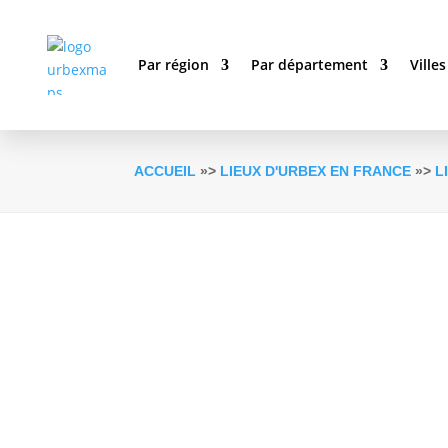
Par région
Par département
Villes
ACCUEIL
»>
LIEUX D'URBEX EN FRANCE
»>
L