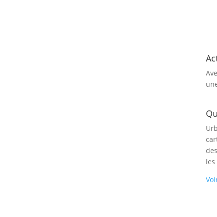
Ac
Ave
une
Qu
Urb
car
des
les
Voi