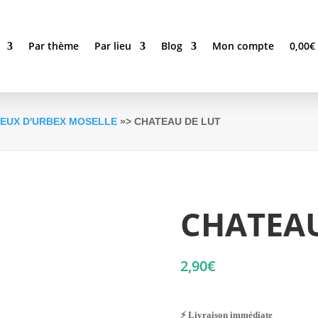
Par thème
Par lieu
Blog
Mon compte
0,00
€
IEUX D'URBEX MOSELLE
»> CHATEAU DE LUT
CHATEAU
2,90
€
⚡ Livraison immédiate