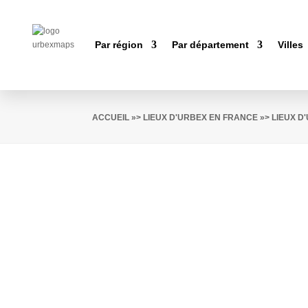
Par région
Par département
Villes
ACCUEIL
»>
LIEUX D'URBEX EN FRANCE
»>
LIEUX D