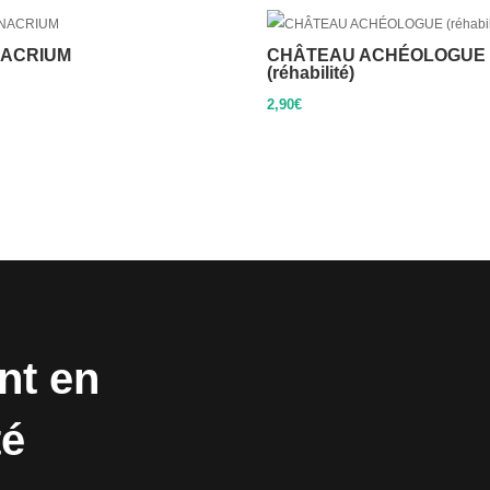
ACRIUM
CHÂTEAU ACHÉOLOGUE
(réhabilité)
2,90
€
nt en
té