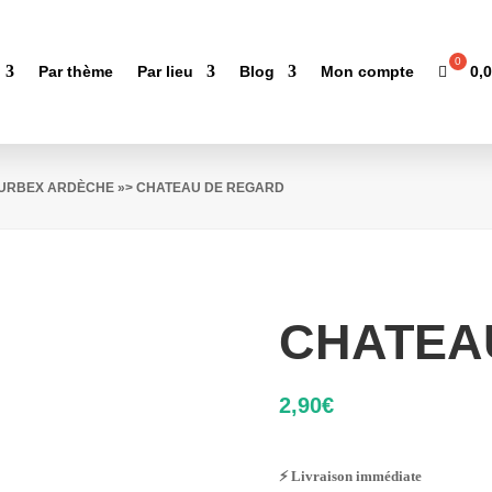
0,
Par thème
Par lieu
Blog
Mon compte
'URBEX ARDÈCHE
»> CHATEAU DE REGARD
CHATEA
2,90
€
⚡ Livraison immédiate