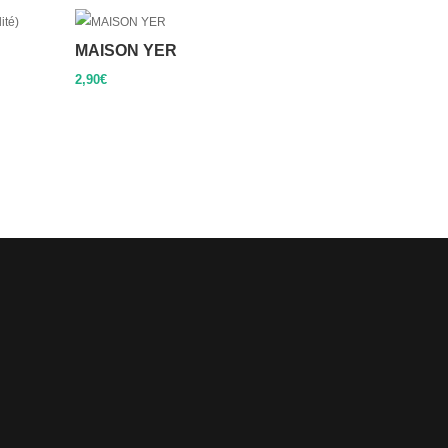
MAISON YER
2,90
€