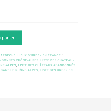
u panier
X ARDÈCHE
,
LIEUX D'URBEX EN FRANCE
NDONNÉS RHÔNE-ALPES
,
LISTE DES CHÂTEAUX
NE-ALPES
,
LISTE DES CHÂTEAUX ABANDONNÉS
X DANS LE RHÔNE-ALPES
,
LISTE DES URBEX EN