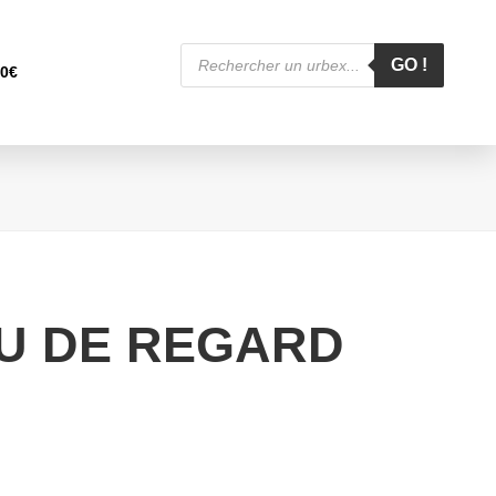
Recherche
de
GO !
00
€
produits
U DE REGARD