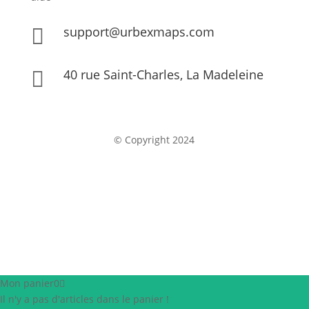
support@urbexmaps.com

40 rue Saint-Charles, La Madeleine

© Copyright 2024
Mon panier
0
Il n'y a pas d'articles dans le panier !