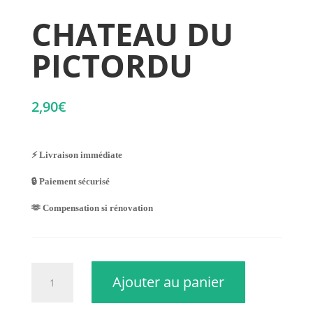
CHATEAU DU
PICTORDU
2,90
€
⚡ Livraison immédiate
🔒 Paiement sécurisé
🫶 Compensation si rénovation
quantité
Ajouter au panier
de
CHATEAU