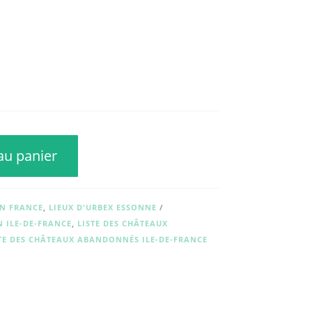
au panier
EN FRANCE
,
LIEUX D'URBEX ESSONNE
N ILE-DE-FRANCE
,
LISTE DES CHÂTEAUX
TE DES CHÂTEAUX ABANDONNÉS ILE-DE-FRANCE