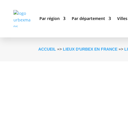
Par région
Par département
Villes
ACCUEIL
»>
LIEUX D'URBEX EN FRANCE
»>
L