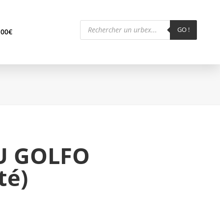
Recherche
de
GO !
,00
€
produits
U GOLFO
té)