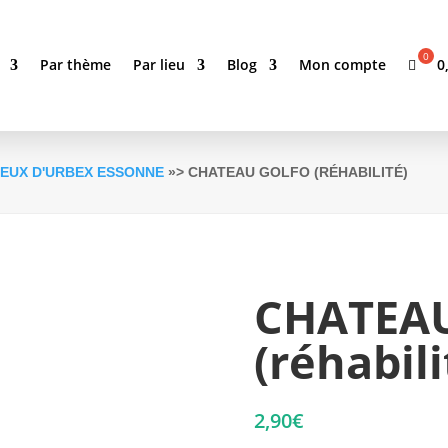
0
Par thème
Par lieu
Blog
Mon compte
IEUX D'URBEX ESSONNE
»> CHATEAU GOLFO (RÉHABILITÉ)
CHATEA
(réhabili
2,90
€