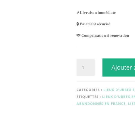
⚡ Livraison immédiate
🔒 Paiement sécurisé
🫶 Compensation si rénovation
quantité
Ajouter 
de
CHATEAU
GOLFO
(réhabilité)
CATÉGORIES :
LIEUX D'URBEX 
ÉTIQUETTES :
LIEUX D'URBEX E
ABANDONNÉS EN FRANCE
,
LIS