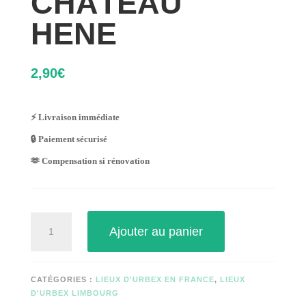
CHÂTEAU
HENE
2,90
€
⚡ Livraison immédiate
🔒 Paiement sécurisé
🫶 Compensation si rénovation
quantité
Ajouter au panier
de
CHÂTEAU
HENE
CATÉGORIES :
LIEUX D'URBEX EN FRANCE
,
LIEUX
D'URBEX LIMBOURG