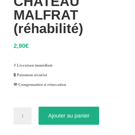
CHATEAU
MALFRAT
(réhabilité)
2,90
€
⚡ Livraison immédiate
🔒 Paiement sécurisé
🫶 Compensation si rénovation
quantité
Ajouter au panier
de
CHATEAU
MALFRAT
(réhabilité)