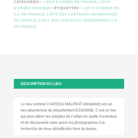
CATÉGORIES :
LIEUX D'URBEX EN FRANCE
,
LIEUX
D'URBEX ESSONNE
ÉTIQUETTES :
LIEUX D'URBEX EN
ILE-DE-FRANCE
,
LISTE DES CHÂTEAUX ABANDONNÉS
EN FRANCE
,
LISTE DES CHÂTEAUX ABANDONNÉS ILE-
DE-FRANCE
DESCRIPTION DU LIEU
Le lieu nommé CHATEAU MALFRAT (réhabilité) est un
lieu abandonné du département ESSONNE. C’est un lieu
qui peut attirer les adeptes de l’urbex en quête d’aventure
et de découverte mais aussi les photographes à la
recherche de lieux désaffectés hors du temps.