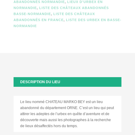
ABANDONNÉS NORMANDIE
,
LIEUX D'URBEX EN
NORMANDIE
,
LISTE DES CHÂTEAUX ABANDONNÉS
BASSE-NORMANDIE
,
LISTE DES CHÂTEAUX
ABANDONNÉS EN FRANCE
,
LISTE DES URBEX EN BASSE-
NORMANDIE
DESCRIPTION DU LIEU
Le lieu nommé CHATEAU MARKO BEY est un lieu
abandonné du département ORNE. C’est un lieu qui peut
attirer les adeptes de l’urbex en quête d’aventure et de
découverte mais aussi les photographes à la recherche
de lieux désaffectés hors du temps.