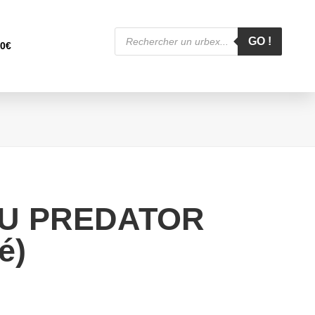
Recherche
de
GO !
00
€
produits
U PREDATOR
é)