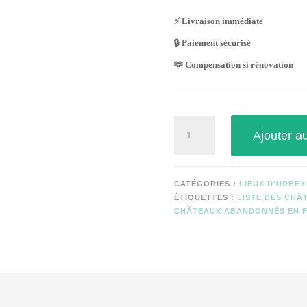
⚡ Livraison immédiate
🔒 Paiement sécurisé
🫶 Compensation si rénovation
quantité
Ajouter a
de
CHÂTEAU
PREDATOR
(réhabilité)
CATÉGORIES :
LIEUX D'URBEX
ÉTIQUETTES :
LISTE DES CH
CHÂTEAUX ABANDONNÉS EN 