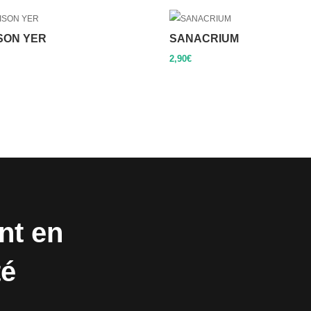
SON YER
SANACRIUM
2,90
€
nt en
té