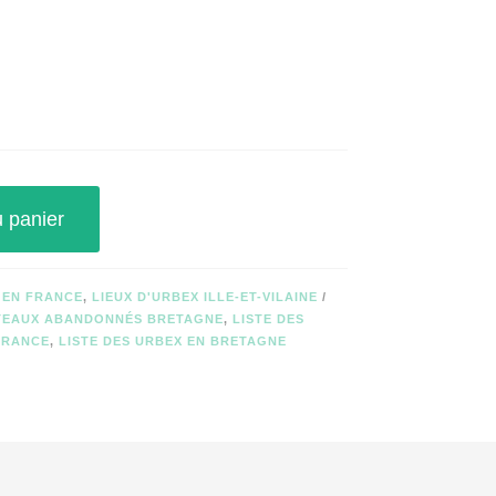
u panier
 EN FRANCE
,
LIEUX D'URBEX ILLE-ET-VILAINE
ÂTEAUX ABANDONNÉS BRETAGNE
,
LISTE DES
FRANCE
,
LISTE DES URBEX EN BRETAGNE