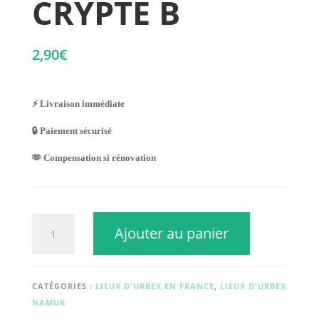
CRYPTE B
2,90
€
⚡ Livraison immédiate
🔒 Paiement sécurisé
🫶 Compensation si rénovation
quantité
Ajouter au panier
de
CRYPTE
B
CATÉGORIES :
LIEUX D'URBEX EN FRANCE
,
LIEUX D'URBEX
NAMUR