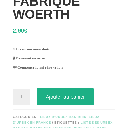
FABRIQUE
WOERTH
2,90
€
⚡ Livraison immédiate
🔒 Paiement sécurisé
🫶 Compensation si rénovation
quantité
Ajouter au panier
de
FABRIQUE
WOERTH
CATÉGORIES :
LIEUX D'URBEX BAS-RHIN
,
LIEUX
D'URBEX EN FRANCE
ÉTIQUETTES :
LISTE DES URBEX