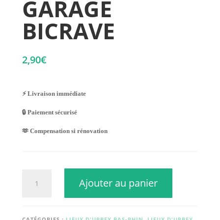
GARAGE
BICRAVE
2,90
€
⚡ Livraison immédiate
🔒 Paiement sécurisé
🫶 Compensation si rénovation
quantité
Ajouter au panier
de
GARAGE
BICRAVE
CATÉGORIES :
LIEUX D'URBEX BAS-RHIN
,
LIEUX D'URBEX