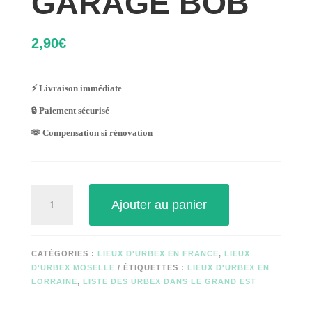
GARAGE BOB
2,90
€
⚡ Livraison immédiate
🔒 Paiement sécurisé
🫶 Compensation si rénovation
quantité
Ajouter au panier
de
GARAGE
BOB
CATÉGORIES :
LIEUX D'URBEX EN FRANCE
,
LIEUX
D'URBEX MOSELLE
ÉTIQUETTES :
LIEUX D'URBEX EN
LORRAINE
,
LISTE DES URBEX DANS LE GRAND EST