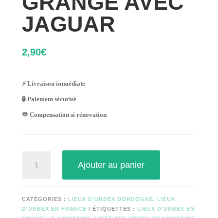
GRANGE AVEC
JAGUAR
2,90
€
⚡ Livraison immédiate
🔒 Paiement sécurisé
🫶 Compensation si rénovation
quantité
Ajouter au panier
de
GRANGE
AVEC
JAGUAR
CATÉGORIES :
LIEUX D'URBEX DORDOGNE
,
LIEUX
D'URBEX EN FRANCE
ÉTIQUETTES :
LIEUX D'URBEX EN