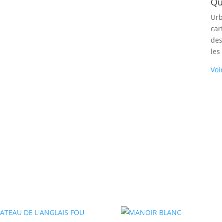
Qu
Urb
car
des
les
Voi