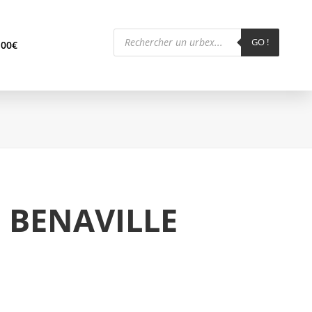
Recherche
de
GO !
,00
€
produits
 BENAVILLE