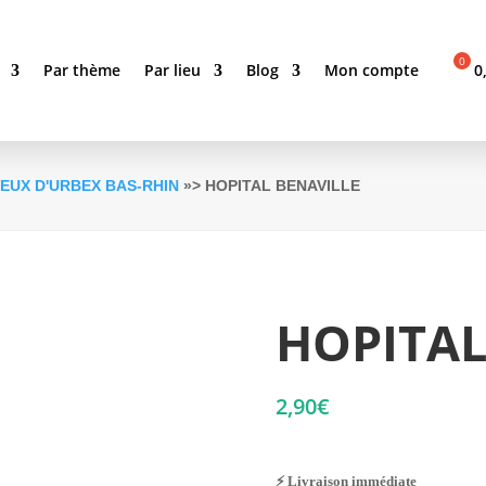
Par thème
Par lieu
Blog
Mon compte
0
IEUX D'URBEX BAS-RHIN
»> HOPITAL BENAVILLE
HOPITAL
2,90
€
⚡ Livraison immédiate