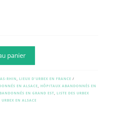
au panier
BAS-RHIN
,
LIEUX D'URBEX EN FRANCE
DONNÉS EN ALSACE
,
HÔPITAUX ABANDONNÉS EN
ABANDONNÉS EN GRAND EST
,
LISTE DES URBEX
S URBEX EN ALSACE