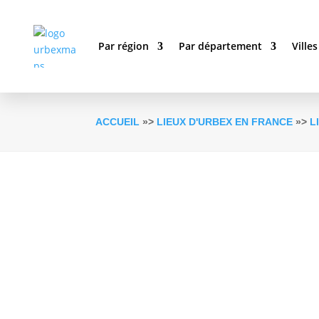
Par région
Par département
Villes
ACCUEIL
»>
LIEUX D'URBEX EN FRANCE
»>
L