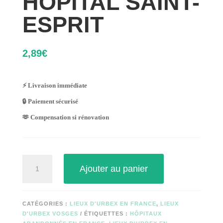
HOPITAL SAINT-
ESPRIT
2,89
€
⚡ Livraison immédiate
🔒 Paiement sécurisé
🫶 Compensation si rénovation
quantité
Ajouter au panier
de
HOPITAL
SAINT-
ESPRIT
CATÉGORIES :
LIEUX D'URBEX EN FRANCE
,
LIEUX
D'URBEX VOSGES
ÉTIQUETTES :
HÔPITAUX