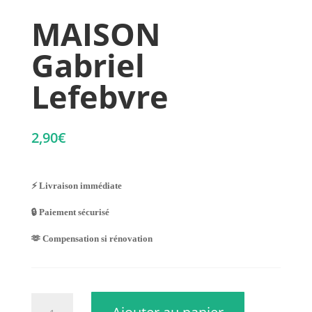
MAISON
Gabriel
Lefebvre
2,90
€
⚡ Livraison immédiate
🔒 Paiement sécurisé
🫶 Compensation si rénovation
quantité