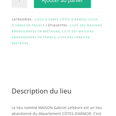
Ajouter au panier
de
MAISON
Gabriel
Lefebvre
CATÉGORIES :
LIEUX D'URBEX CÔTES-D’ARMOR
,
LIEUX
D'URBEX EN FRANCE
ÉTIQUETTES :
LISTE DES MAISONS
ABANDONNÉES EN BRETAGNE
,
LISTE DES MAISONS
ABANDONNÉES EN FRANCE
,
LISTE DES URBEX EN
BRETAGNE
Description du lieu
Le lieu nommé MAISON Gabriel Lefebvre est un lieu
abandonné du département CÔTES-D’ARMOR. C’est