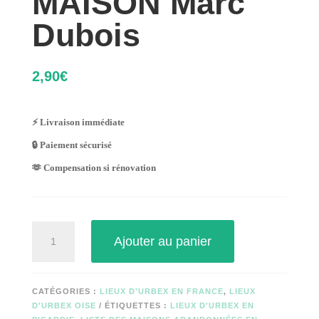
MAISON Marc
Dubois
2,90
€
⚡ Livraison immédiate
🔒 Paiement sécurisé
🫶 Compensation si rénovation
quantité
Ajouter au panier
de
MAISON
Marc
Dubois
CATÉGORIES :
LIEUX D'URBEX EN FRANCE
,
LIEUX
D'URBEX OISE
ÉTIQUETTES :
LIEUX D'URBEX EN