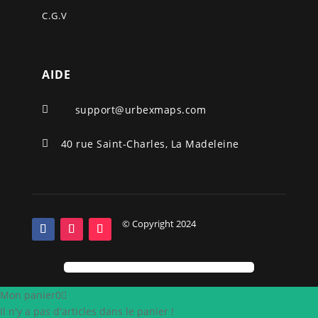
C.G.V
AIDE
support@urbexmaps.com

40 rue Saint-Charles, La Madeleine

© Copyright 2024
Mon panier
0
Il n'y a pas d'articles dans le panier !