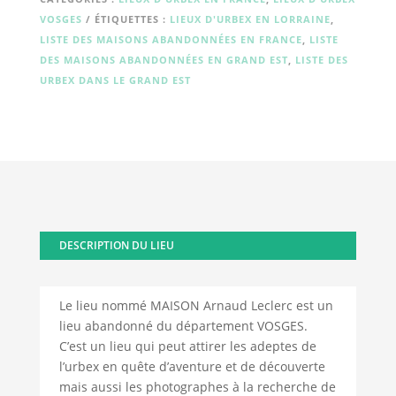
VOSGES
ÉTIQUETTES :
LIEUX D'URBEX EN LORRAINE
,
LISTE DES MAISONS ABANDONNÉES EN FRANCE
,
LISTE
DES MAISONS ABANDONNÉES EN GRAND EST
,
LISTE DES
URBEX DANS LE GRAND EST
DESCRIPTION DU LIEU
Le lieu nommé MAISON Arnaud Leclerc est un
lieu abandonné du département VOSGES.
C’est un lieu qui peut attirer les adeptes de
l’urbex en quête d’aventure et de découverte
mais aussi les photographes à la recherche de