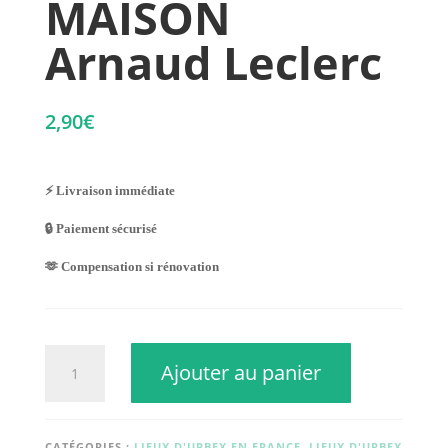
MAISON
Arnaud Leclerc
2,90
€
⚡ Livraison immédiate
🔒 Paiement sécurisé
🫶 Compensation si rénovation
quantité
Ajouter au panier
de
MAISON
Arnaud
Leclerc
CATÉGORIES :
LIEUX D'URBEX EN FRANCE
,
LIEUX D'URBEX