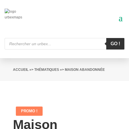
Recherche
de
GO !
produits
ACCUEIL
»>
THÉMATIQUES
»> MAISON ABANDONNÉE
PROMO !
Maison