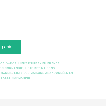
u panier
X CALVADOS
,
LIEUX D'URBEX EN FRANCE
 EN NORMANDIE
,
LISTE DES MAISONS
RMANDIE
,
LISTE DES MAISONS ABANDONNÉES EN
N BASSE-NORMANDIE