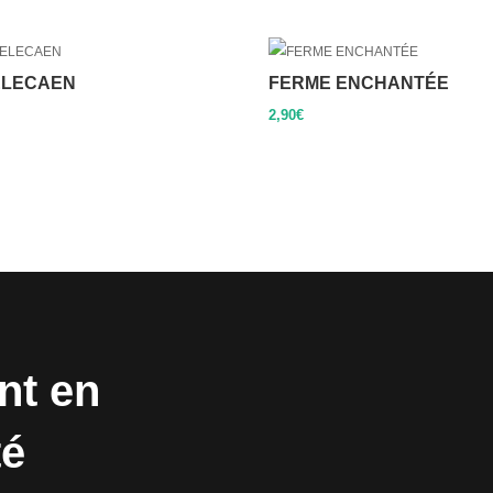
ELECAEN
FERME ENCHANTÉE
2,90
€
nt en
té