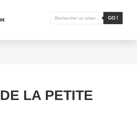
Recherche
de
GO !
00
€
produits
DE LA PETITE