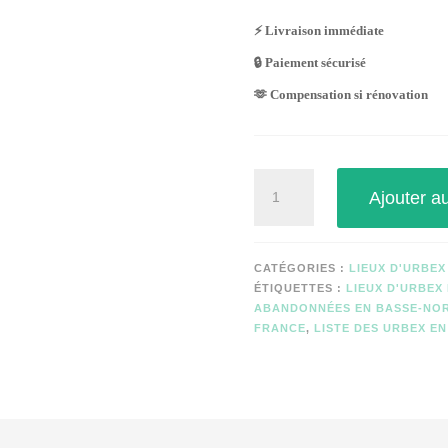
⚡ Livraison immédiate
🔒 Paiement sécurisé
🫶 Compensation si rénovation
quantité
Ajouter a
de
MAISON
DE
LA
CATÉGORIES :
LIEUX D'URBE
PETITE
ÉTIQUETTES :
LIEUX D'URBEX
DAME
ABANDONNÉES EN BASSE-NO
FRANCE
,
LISTE DES URBEX E