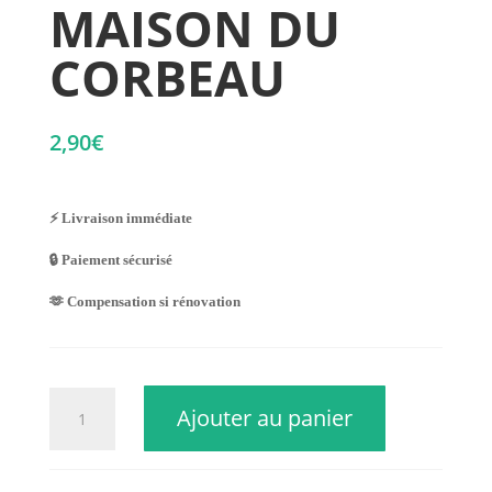
MAISON DU
CORBEAU
2,90
€
⚡ Livraison immédiate
🔒 Paiement sécurisé
🫶 Compensation si rénovation
quantité
Ajouter au panier
de
MAISON
DU