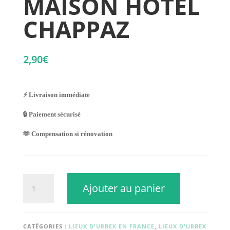
MAISON HOTEL
CHAPPAZ
2,90
€
⚡ Livraison immédiate
🔒 Paiement sécurisé
🫶 Compensation si rénovation
quantité
Ajouter au panier
de
MAISON
HOTEL
CHAPPAZ
CATÉGORIES :
LIEUX D'URBEX EN FRANCE
,
LIEUX D'URBEX