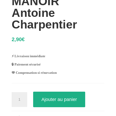
MANOIR
Antoine
Charpentier
2,90
€
⚡ Livraison immédiate
🔒 Paiement sécurisé
🫶 Compensation si rénovation
quantité
Ajouter au panier
de
MANOIR
Antoine
Charpentier