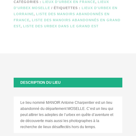
CATÉGORIES :
LIEUX D'URBEX EN FRANCE
,
LIEUX
D'URBEX MOSELLE
ÉTIQUETTES :
LIEUX D'URBEX EN
LORRAINE
,
LISTE DES MANOIRS ABANDONNÉS EN
FRANCE
,
LISTE DES MANOIRS ABANDONNÉS EN GRAND
EST
,
LISTE DES URBEX DANS LE GRAND EST
DESCRIPTION DU LIEU
Le lieu nommé MANOIR Antoine Charpentier est un lieu
abandonné du département MOSELLE. C’est un lieu qui
peut attirer les adeptes de l’urbex en quête d’aventure et
de découverte mais aussi les photographes à la
recherche de lieux désaffectés hors du temps.