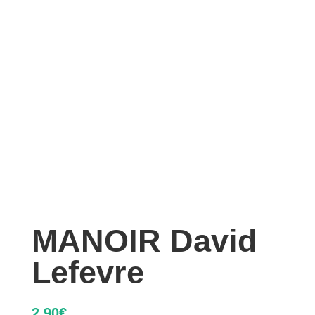
MANOIR David
Lefevre
2,90
€