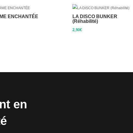
ME ENCHANTÉE
LA DISCO BUNKER
(Réhabilité)
2,90
€
nt en
té