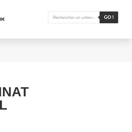
Recherche
de
GO !
00
€
produits
INAT
L