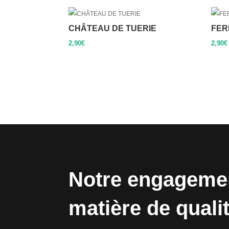
CHÂTEAU DE TUERIE
FER
2,90
€
2,90
€
Notre engageme
matière de quali