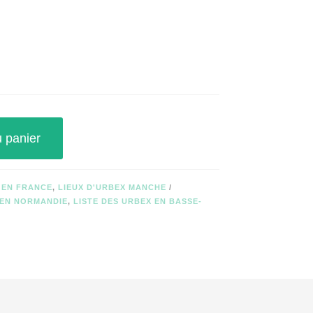
u panier
 EN FRANCE
,
LIEUX D'URBEX MANCHE
 EN NORMANDIE
,
LISTE DES URBEX EN BASSE-