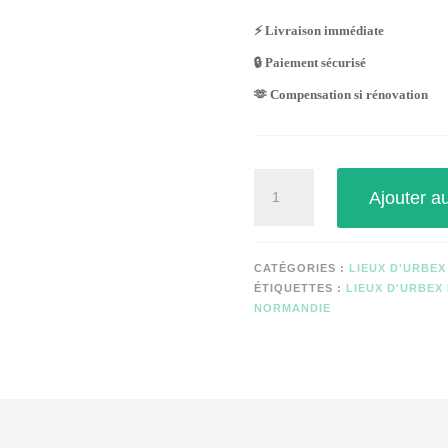
⚡ Livraison immédiate
🔒 Paiement sécurisé
🫶 Compensation si rénovation
quantité
Ajouter a
de
ORPHELINAT
DEGREYL
CATÉGORIES :
LIEUX D'URBEX
ÉTIQUETTES :
LIEUX D'URBEX
NORMANDIE