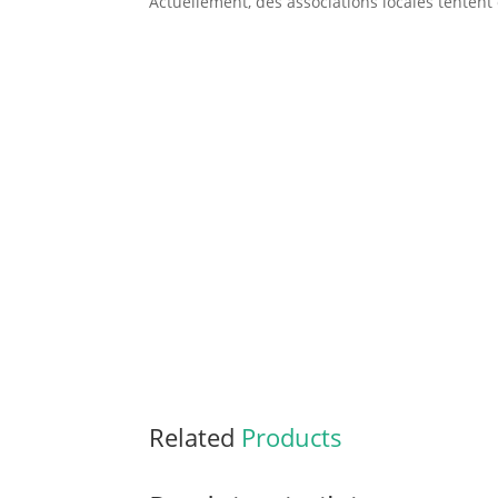
Actuellement, des associations locales tentent 
Related
Products