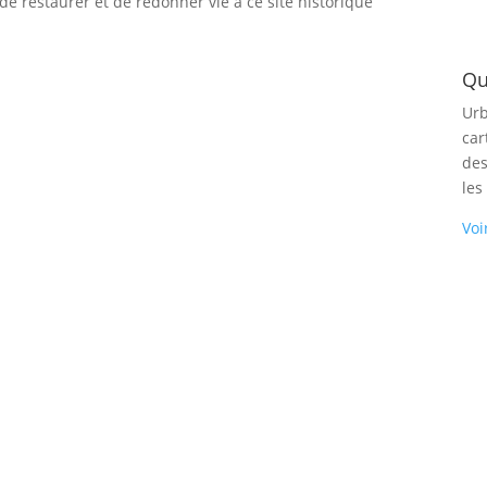
de restaurer et de redonner vie à ce site historique​
Qu
Urb
car
des
les
Voi