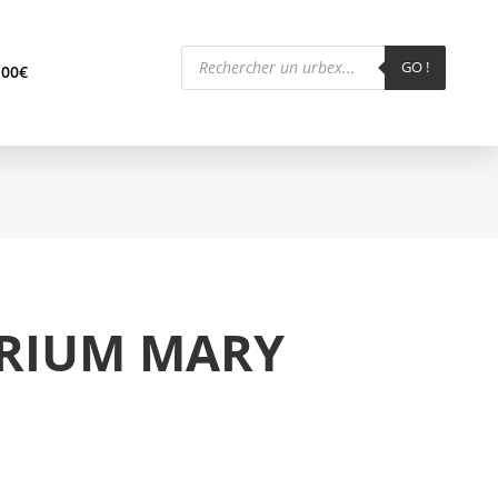
Recherche
de
GO !
,00
€
produits
RIUM MARY