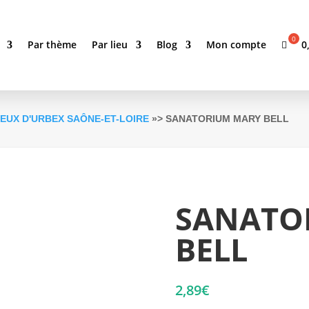
0
Par thème
Par lieu
Blog
Mon compte
IEUX D'URBEX SAÔNE-ET-LOIRE
»> SANATORIUM MARY BELL
SANATO
BELL
2,89
€