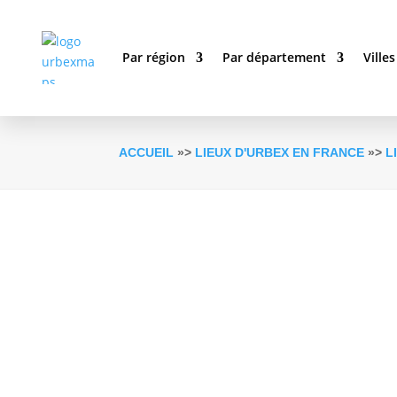
Par région
Par département
Villes
ACCUEIL
»>
LIEUX D'URBEX EN FRANCE
»>
L