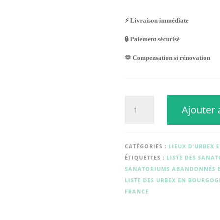
⚡ Livraison immédiate
🔒 Paiement sécurisé
🫶 Compensation si rénovation
quantité
Ajouter 
de
SANATORIUM
MARY
BELL
CATÉGORIES :
LIEUX D'URBEX 
ÉTIQUETTES :
LISTE DES SAN
SANATORIUMS ABANDONNÉS E
LISTE DES URBEX EN BOURGO
FRANCE