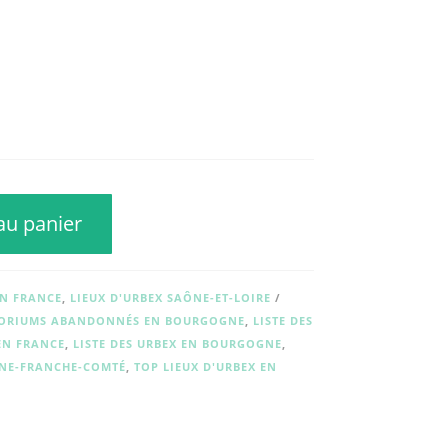
au panier
EN FRANCE
,
LIEUX D'URBEX SAÔNE-ET-LOIRE
ATORIUMS ABANDONNÉS EN BOURGOGNE
,
LISTE DES
N FRANCE
,
LISTE DES URBEX EN BOURGOGNE
,
GNE-FRANCHE-COMTÉ
,
TOP LIEUX D'URBEX EN