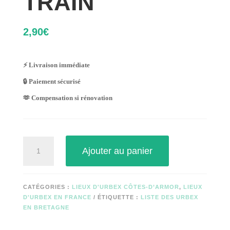
TRAIN
2,90
€
⚡ Livraison immédiate
🔒 Paiement sécurisé
🫶 Compensation si rénovation
quantité
Ajouter au panier
de
TRAIN
CATÉGORIES :
LIEUX D'URBEX CÔTES-D’ARMOR
,
LIEUX
D'URBEX EN FRANCE
ÉTIQUETTE :
LISTE DES URBEX
EN BRETAGNE