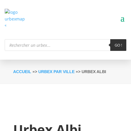
Recherche
de
GO !
produits
ACCUEIL
»>
URBEX PAR VILLE
»> URBEX ALBI
Urbex Albi