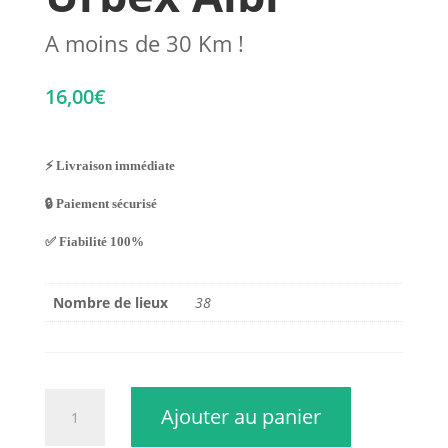
A moins de 30 Km !
16,00
€
⚡ Livraison immédiate
🔒 Paiement sécurisé
✅ Fiabilité 100%
Nombre de lieux
38
quantité
Ajouter au panier
de
Urbex